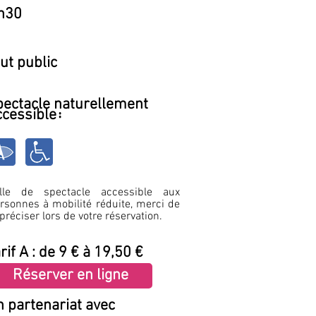
h30
ut public
pectacle naturellement
ccessibl
e
:
alle de spec
tacle accessible aux
rsonnes à
mobilité réduite, merci de
 préciser lors de
votre réservation.
rif A : de 9 € à 19,50 €
Réserver en ligne
n partenariat avec