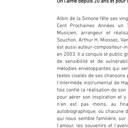
On l'aime depuis 20 ans et pour
Albin de la Simone fête ses vin
Cent Prochaines Années un 7
Musicien, arrangeur et réali
Souchon, Arthur H, Miossec, Van
est aussi auteur-compositeur-in
en 2003. Il a conquis le public g
de sensibilité et de vulnérabi
mélodies enveloppantes qui se
textes ciselés de ses chansons 
l’intermède instrumental de Ha
fois confié la réalisation de so
pour aérer son inspiration et y
n’en est pas moins, au fina
autobiographique, où chacune d
qui nous semble familière, sur
l’amour, les souvenirs et l’aven