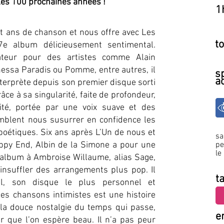
 les 100 prochaines années !
1
gt ans de chanson et nous offre avec Les
to
e album délicieusement sentimental.
sateur pour des artistes comme Alain
essa Paradis ou Pomme, entre autres, il
s
a
terprète depuis son premier disque sorti
râce à sa singularité, faite de profondeur,
lité, portée par une voix suave et des
mblent nous susurrer en confidence les
poétiques. Six ans après L’Un de nous et
s
ppy End, Albin de la Simone a pour une
pe
le
n album à Ambroise Willaume, alias Sage,
 insuffler des arrangements plus pop. Il
ta
l, son disque le plus personnel et
es chansons intimistes est une histoire
 la douce nostalgie du temps qui passe,
e
ir que l’on espère beau. Il n’a pas peur