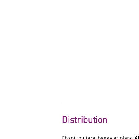
crédit photos :
Distribution
Chant, guitare, basse et piano
A