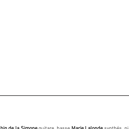
 Paul Decleire
lbin de la Simone
guitare, basse
Marie Lalonde
synthés, p