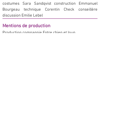
costumes Sara Sandqvist construction Emmanuel
Bourgeau technique Corentin Check conseillère
discussion Emilie Lebel
Mentions de production
Production compagnie Entre chien et loup.
Coproduction et résidence Très Tôt Théâtre – scène
conventionnée Art Enfance Jeunesse – Quimper [29],
Le Créa / MOMIX – scène conventionnée Art Enfance
Jeunesse – Kingersheim [67], L’Azimut – Pôle National
Cirque en Île-de-France – Antony / Châtenay-Malabry
[92], Théâtre du Champ Exquis – scène conventionnée
Art Enfance – Blainville-sur-Orne [14], Communauté
de Communes Erdre-et-Gesvres [44]. Aides à la
production conseil départemental de Saône-et-Loire,
Région Bourgogne-Franche-Comté. Soutiens Maison
Jacques Copeau – Pernand Vergelesses [21], Agora
Desnos – scène nationale de l’Essonnne [91], Espace
Jéliote scène conventionnée – Oloron-Sainte-Marie
[64], L’Agora – Billère [64], Ville de Cluny [71]. La Cie
Entre chien et loup est conventionnée par la DRAC
Bourgogne-Franche-Comté.
spectacle naturellement
accessibl
e
: