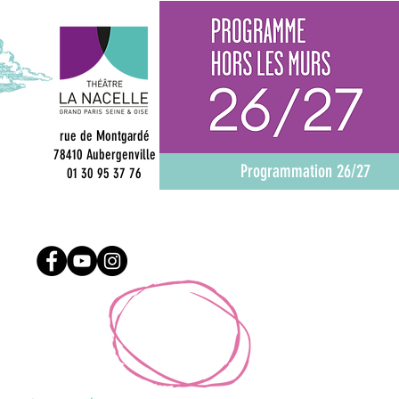
rue de Montgardé
78410 Aubergenville
Programmation 26/27
01 30 95 37 76