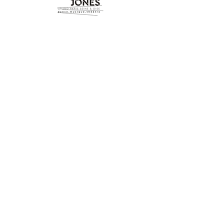
Distribution
direction artistique et
chorégraphie
Mourad Merzouki
assisté de
Kader Belmoktar
costumes
Nadine
Chabannier
danseurs
Alizée Mea Brûle
,
Christophe Gellon
,
Oussama El Yousfi,
Hatim Laamarti, Charlotte Garbin, Joël
Luzolo
régie
Sammy Lallemand
Production
Pôle en scènes