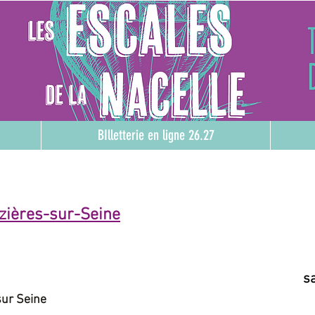
BIlletterie en ligne 26.27
ézières-sur-Seine
s
sur Seine