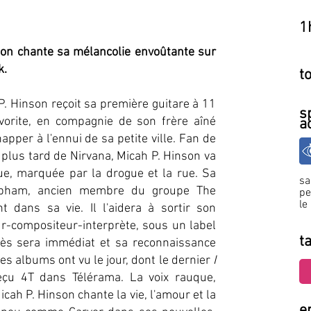
1
nson chante sa mélancolie envoûtante sur
k.
t
P. Hinson reçoit sa première guitare à 11
s
favorite, en compagnie de son frère aîné
a
per à l'ennui de sa petite ville. Fan de
 plus tard de Nirvana, Micah P. Hinson va
ue, marquée par la drogue et la rue. Sa
s
apham, ancien membre du groupe The
pe
le
t dans sa vie. Il l'aidera à sortir son
r-compositeur-interprète, sous un label
ta
cès sera immédiat et sa reconnaissance
es albums ont vu le jour, dont le dernier
I
reçu 4T dans Télérama. La voix rauque,
Micah P. Hinson chante la vie, l'amour et la
e