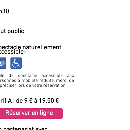
h30
out public
pectacle naturellement
ccessibl
e
:
alle de spec
tacle accessible aux
rsonnes à
mobilité réduite, merci de
 préciser lors de
votre réservation.
rif A : de 9 € à 19,50 €
Réserver en ligne
n partenariat avec