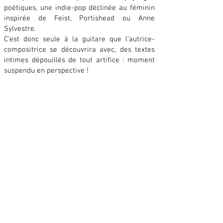
poétiques, une indie-pop déclinée au féminin
inspirée de Feist, Portishead ou Anne
Sylvestre.
C’est donc seule à la guitare que l’autrice-
compositrice se découvrira avec, des textes
intimes dépouillés de tout artifice : moment
suspendu en perspective !
spectacle naturellement
accessibl
e
: