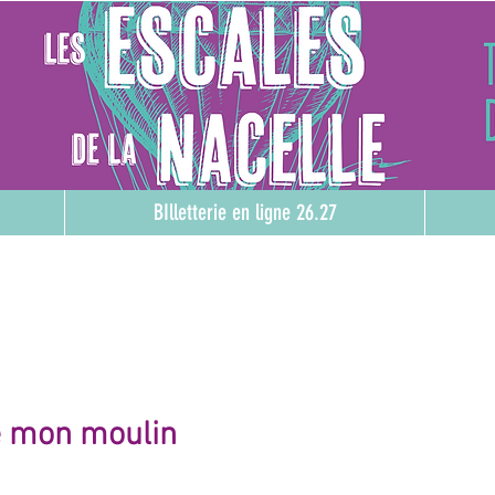
BIlletterie en ligne 26.27
e mo
n moulin